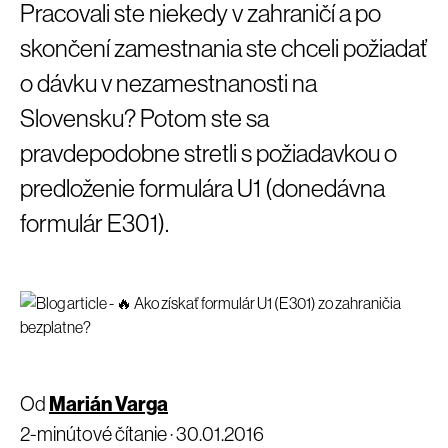
Pracovali ste niekedy v zahraničí a po
skončení zamestnania ste chceli požiadať
o dávku v nezamestnanosti na
Slovensku? Potom ste sa
pravdepodobne stretli s požiadavkou o
predloženie formulára U1 (donedávna
formulár E301).
Od
Marián Varga
2-minútové čítanie ·
30.01.2016