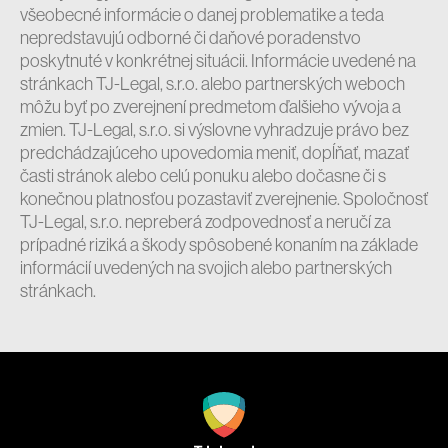
všeobecné informácie o danej problematike a teda
nepredstavujú odborné či daňové poradenstvo
poskytnuté v konkrétnej situácii. Informácie uvedené na
stránkach TJ-Legal, s.r.o. alebo partnerských weboch
môžu byť po zverejnení predmetom ďalšieho vývoja a
zmien. TJ-Legal, s.r.o. si výslovne vyhradzuje právo bez
predchádzajúceho upovedomia meniť, dopĺňať, mazať
časti stránok alebo celú ponuku alebo dočasne či s
konečnou platnosťou pozastaviť zverejnenie. Spoločnosť
TJ-Legal, s.r.o. nepreberá zodpovednosť a neručí za
prípadné riziká a škody spôsobené konaním na základe
informácií uvedených na svojich alebo partnerských
stránkach.