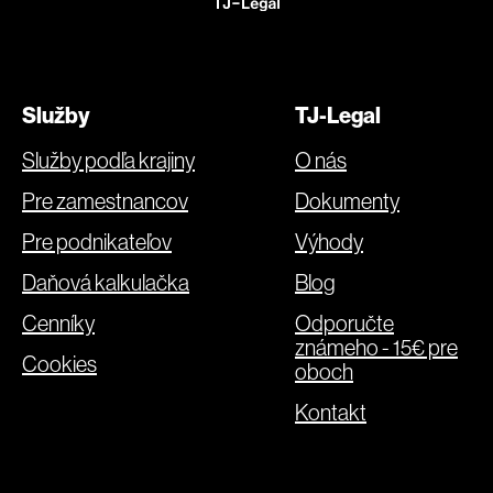
Služby
TJ-Legal
Služby podľa krajiny
O nás
Pre zamestnancov
Dokumenty
Pre podnikateľov
Výhody
Daňová kalkulačka
Blog
Cenníky
Odporučte
známeho - 15€ pre
Cookies
oboch
Kontakt