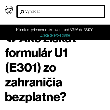
Klientom priemerne získavame od 636€ do 3517€.
🔥 Ako získať
Získajte svoje dane
formulár U1
(E301) zo
zahraničia
bezplatne?