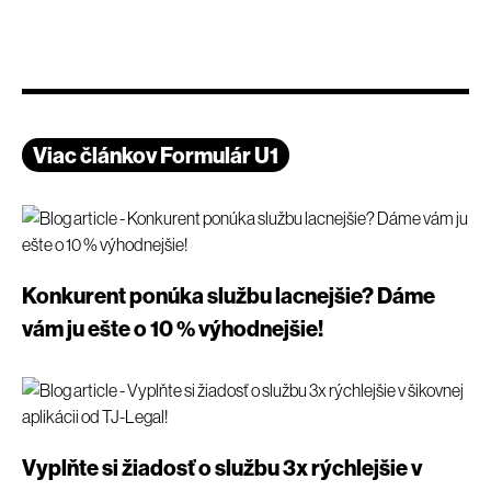
Viac článkov Formulár U1
Konkurent ponúka službu lacnejšie? Dáme
vám ju ešte o 10 % výhodnejšie!
Vyplňte si žiadosť o službu 3x rýchlejšie v