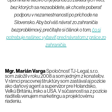
bez ktorých sa nezaobídete, ak chcete poberať
podporu v nezamestnanosti po príchode na
Slovensko. Aby bol váš návrat zo zahraničia
bezproblémový, prečítajte si článok o tom,
čo si
potrebuje našinec vybaviť pred návratom z práce zo
zahraničia.
Mgr. Marián Varga
Spoločnosť TJ-Legal, s.r.o.
som založil v roku 2008 a som jedným z konateľov.
V rámci pracovnej štruktúry som zastával aj pozície
ako daňový agent a supervízor pre Holandsko,
Veľkú Britániu, Írsko a USA. V súčasnosti sa z pozície
riaditeľa venujem marketingu a projektovému
riadeniu.