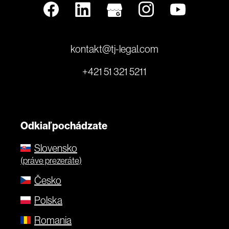
kontakt@tj-legal.com
+421 51 321 5211
Odkiaľ pochádzate
Slovensko
(práve prezeráte)
Česko
Polska
Romania