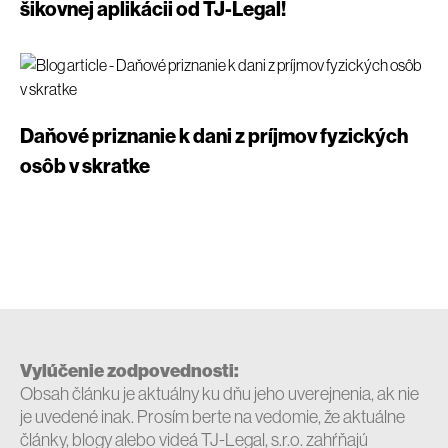
šikovnej aplikácii od TJ-Legal!
Daňové priznanie k dani z príjmov fyzických
osôb v skratke
Vylúčenie zodpovednosti:
Obsah článku je aktuálny ku dňu jeho uverejnenia, ak nie
je uvedené inak. Prosím berte na vedomie, že aktuálne
články, blogy alebo videá TJ-Legal, s.r.o. zahŕňajú