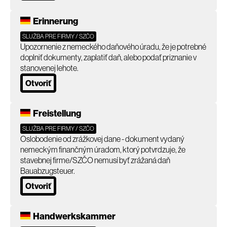
Erinnerung
SLUŽBA PRE FIRMY / SZČO
Upozornenie z nemeckého daňového úradu, že je potrebné
doplniť dokumenty, zaplatiť daň, alebo podať priznanie v
stanovenej lehote.
Otvoriť
Freistellung
SLUŽBA PRE FIRMY / SZČO
Oslobodenie od zrážkovej dane - dokument vydaný
nemeckým finančným úradom, ktorý potvrdzuje, že
stavebnej firme/SZČO nemusí byť zrážaná daň
Bauabzugsteuer.
Otvoriť
Handwerkskammer