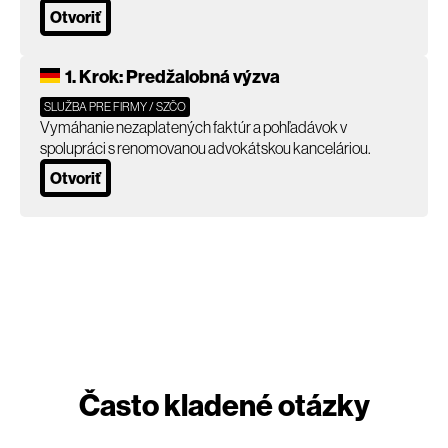
Otvoriť
1. Krok: Predžalobná výzva
SLUŽBA PRE FIRMY / SZČO
Vymáhanie nezaplatených faktúr a pohľadávok v
spolupráci s renomovanou advokátskou kanceláriou.
Otvoriť
Často kladené otázky