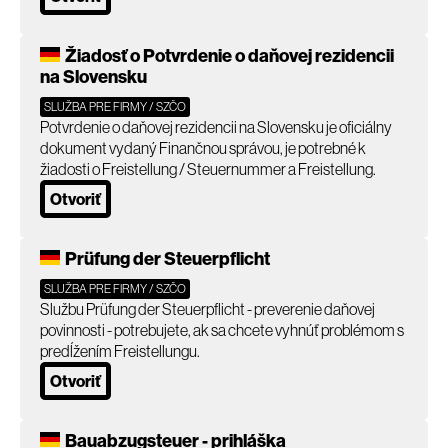
Žiadosť o Potvrdenie o daňovej rezidencii
na Slovensku
SLUŽBA PRE FIRMY / SZČO
Potvrdenie o daňovej rezidencii na Slovensku je oficiálny
dokument vydaný Finančnou správou, je potrebné k
žiadosti o Freistellung / Steuernummer a Freistellung.
Otvoriť
Prüfung der Steuerpflicht
SLUŽBA PRE FIRMY / SZČO
Službu Prüfung der Steuerpflicht - preverenie daňovej
povinnosti - potrebujete, ak sa chcete vyhnúť problémom s
predĺžením Freistellungu.
Otvoriť
Bauabzugsteuer - prihláška