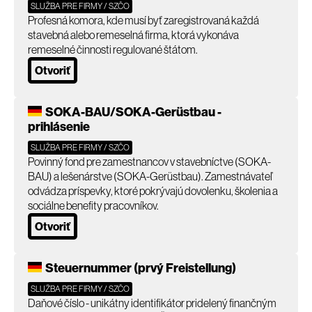
SLUŽBA PRE FIRMY / SZČO
Profesná komora, kde musí byť zaregistrovaná každá
stavebná alebo remeselná firma, ktorá vykonáva
remeselné činnosti regulované štátom.
Otvoriť
SOKA-BAU/SOKA-Gerüstbau -
prihlásenie
SLUŽBA PRE FIRMY / SZČO
Povinný fond pre zamestnancov v stavebníctve (SOKA-
BAU) a lešenárstve (SOKA-Gerüstbau). Zamestnávateľ
odvádza príspevky, ktoré pokrývajú dovolenku, školenia a
sociálne benefity pracovníkov.
Otvoriť
Steuernummer (prvý Freistellung)
SLUŽBA PRE FIRMY / SZČO
Daňové číslo - unikátny identifikátor pridelený finančným