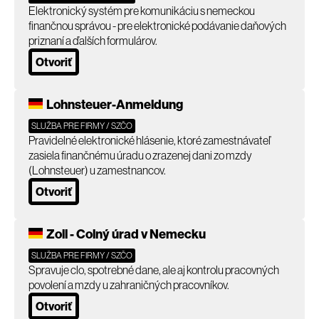
Elektronický systém pre komunikáciu s nemeckou
finančnou správou - pre elektronické podávanie daňových
priznaní a ďalších formulárov.
Otvoriť
Lohnsteuer-Anmeldung
SLUŽBA PRE FIRMY / SZČO
Pravidelné elektronické hlásenie, ktoré zamestnávateľ
zasiela finančnému úradu o zrazenej dani zo mzdy
(Lohnsteuer) u zamestnancov.
Otvoriť
Zoll - Colný úrad v Nemecku
SLUŽBA PRE FIRMY / SZČO
Spravuje clo, spotrebné dane, ale aj kontrolu pracovných
povolení a mzdy u zahraničných pracovníkov.
Otvoriť