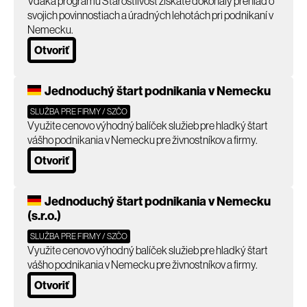
Vďaka programu Starostlivosť získate dokonalý prehľad o
svojich povinnostiach a úradných lehotách pri podnikaní v
Nemecku.
Otvoriť
Jednoduchý štart podnikania v Nemecku
SLUŽBA PRE FIRMY / SZČO
Využite cenovo výhodný balíček služieb pre hladký štart
vášho podnikania v Nemecku pre živnostníkov a firmy.
Otvoriť
Jednoduchý štart podnikania v Nemecku
(s.r.o.)
SLUŽBA PRE FIRMY / SZČO
Využite cenovo výhodný balíček služieb pre hladký štart
vášho podnikania v Nemecku pre živnostníkov a firmy.
Otvoriť