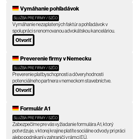
Vymáhanie pohľadávok
SLUŽBA PRE FIRMY / SZČO
Vymáhanie nezaplatených faktúr a pohľadávok v
spolupráci s renomovanou advokátskou kanceláriou.
Otvoriť
Preverenie firmy v Nemecku
SLUŽBA PRE FIRMY / SZČO
Preverenie platbyschopnosti a dôveryhodnosti
potenciálneho partnera v nemeckom stavebníctve.
Otvoriť
Formulár A1
SLUŽBA PRE FIRMY / SZČO
Zabezpečíme pre vás vyžiadanie formulára A1, ktorý
potvrdzuje, v ktorej krajine platíte sociálne odvody pri práci
alebo podnikaní v zahraničí v rámci EÚ.