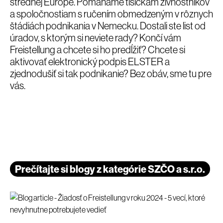
strednej Európe. Pomáhame tisíckam živnostníkov
a spoločnostiam s ručením obmedzeným v rôznych
štádiách podnikania v Nemecku. Dostali ste list od
úradov, s ktorým si neviete rady? Končí vám
Freistellung a chcete si ho predĺžiť? Chcete si
aktivovať elektronický podpis ELSTER a
zjednodušiť si tak podnikanie? Bez obáv, sme tu pre
vás.
Prečítajte si blogy z kategórie SZČO a s.r.o.