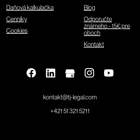
Daňová kalkulačka
Blog
Cenníky
Odporučte
známeho - 15€ pre
Cookies
oboch
Kontakt
kontakt@tj-legal.com
+421 51 321 5211