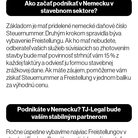
Ako začať podnikať v Nemecku v
stavebnom sektore?
Základom je mať pridelené nemecké daňové číslo
Steuernummer. Druhým krokom spravidla býva
vybavenie Freistellungu. Ak ho mať nebudete,
odberateľ vašich služieb súvisiacich so zhotovením
stavby bude mať povinnosť strhnúť vám 15 % z
každej faktúry a odviesť ju formou stavebnej
zrážkovej dane. Ak máte záujem, pomôžeme vám
získať Steuernummer a Freistellung v jednom balíku
za výhodnú cenu.
Podnikáte v Nemecku? TJ-Legal bude
vaším stabilným partnerom
Ročne úspešne vybavíme najviac Freistellungov v