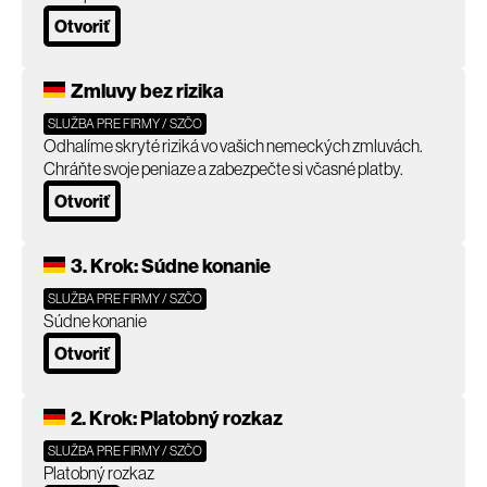
Otvoriť
Zmluvy bez rizika
SLUŽBA PRE FIRMY / SZČO
Odhalíme skryté riziká vo vašich nemeckých zmluvách.
Chráňte svoje peniaze a zabezpečte si včasné platby.
Otvoriť
3. Krok: Súdne konanie
SLUŽBA PRE FIRMY / SZČO
Súdne konanie
Otvoriť
2. Krok: Platobný rozkaz
SLUŽBA PRE FIRMY / SZČO
Platobný rozkaz