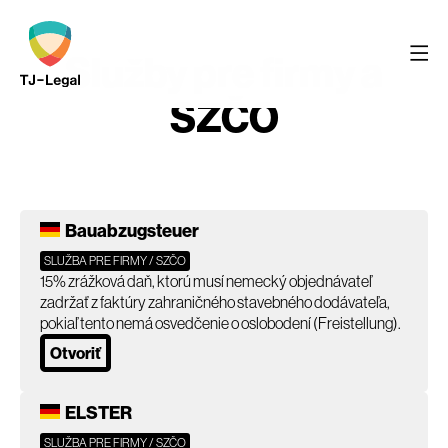
Služby pre firmy a
SZČO
Bauabzugsteuer
SLUŽBA PRE FIRMY / SZČO
15% zrážková daň, ktorú musí nemecký objednávateľ
zadržať z faktúry zahraničného stavebného dodávateľa,
pokiaľ tento nemá osvedčenie o oslobodení (Freistellung).
Otvoriť
ELSTER
SLUŽBA PRE FIRMY / SZČO