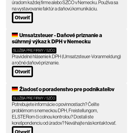
úradom každej firme alebo SZČO v Nemecku. Používa sa
na vystavovanie faktúr a daňovú komunikáciu.
Otvoriť
Umsatzsteuer - Daňové priznanie a
súhrnný výkaz k DPH v Nemecku
SLUŽBA PRE FIRMY / SZČO
Pravidelné hlásenie k DPH (Umsatzsteuer-Voranmeldung)
a ročné daňové priznanie.
Otvoriť
Žiadosť o poradenstvo pre podnikateľov
SLUŽBA PRE FIRMY / SZČO
Potrebujete informácie o povinnostiach? Čelíte
problémom s nemeckou DPH, Freistellungom,
ELSTERom či colnou kontrolou? Dostali ste
korešpondenciu od úradov? Neváhajte nás kontaktovať.
Otvoriť