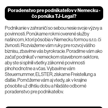
Poradenstvo pre podnikateľov v Nemecku -
čo ponúka TJ-Legal?
Podnikanie v zahraničí so sebou nesie svoje výzvy a
povinnosti. Ponúkame rokmi overené služby
našincom, ktorí pôsobia v Nemecku formou s.r.o. či
živnosti. Rozviažeme vám ruky pre rozvoj vášho
biznisu, zbavíme vás byrokracie. Poradíme vám ako
začať podnikať v nemeckom stavebnom sektore,
aby ste si splnili všetky zákonné povinnosti
plnohodnotne a včas. Vybavíme vám
Steuernummer, ELSTER, získame Freistellung a
ďalšie. Pomôžeme vám aj vtedy, ak v krajine
pôsobíte už dlhšiu dobu a hľadáte odborné
poradenstvo pre podnikateľov.