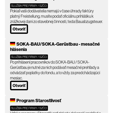
SLUŽBA PRE FIRMY / SZČO
Pokiaľ vaši dodávatelia nemajú v čase úhrady faktúry
platný Freistellung, musíte podať oficiálnu prihlášku k
zrážkovej dani zo stavebnej činnosti, teda Bauabzugsteuer.
Otvoriť
SOKA-BAU/SOKA-Gerüstbau - mesačné
hlásenia
SLUŽBA PRE FIRMY / SZČO
Po prihlásení pracovníkov do SOKA-BAU / SOKA-
Gerüstbau je nutné za nich podávať mesačné prehľady a
odvádzať poplatky do fondu, a to vždy za predchádzajúci
mesiac.
Otvoriť
Program Starostlivosť
SLUŽBA PRE FIRMY / SZČO