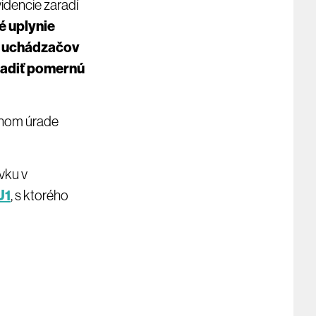
idencie zaradí
é uplynie
e uchádzačov
hradiť pomernú
ušnom úrade
vku v
U1
, s ktorého