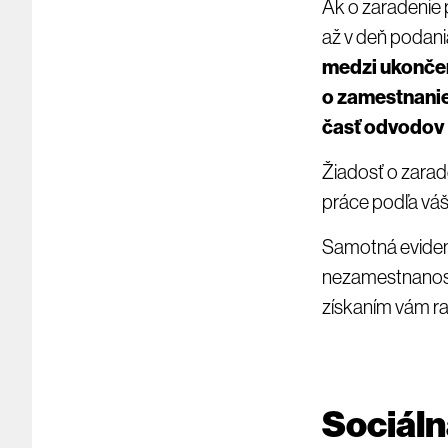
Ak o zaradenie 
až v deň podania
medzi ukonče
o zamestnanie
časť odvodov
Žiadosť o zarad
práce podľa váš
Samotná evidenc
nezamestnanosti
získaním vám r
Sociáln