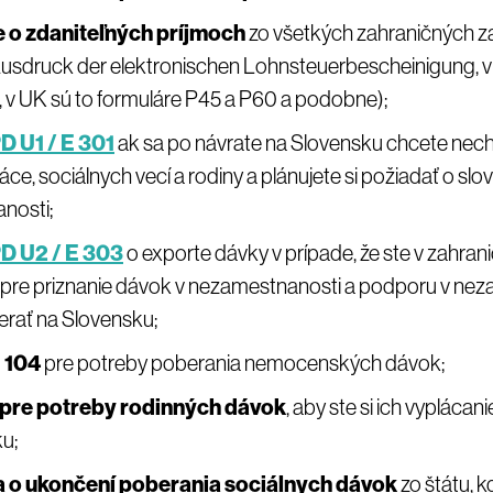
 o zdaniteľných príjmoch
zo všetkých zahraničných z
sdruck der elektronischen Lohnsteuerbescheinigung, 
 v UK sú to formuláre P45 a P60 a podobne);
D U1 / E 301
ak sa po návrate na Slovensku chcete nec
ce, sociálnych vecí a rodiny a plánujete si požiadať o sl
nosti;
D U2 / E 303
o exporte dávky v prípade, že ste v zahraničí
pre priznanie dávok v nezamestnanosti a podporu v nez
rať na Slovensku;
 104
pre potreby poberania nemocenských dávok;
 pre potreby rodinných dávok
, aby ste si ich vyplácani
u;
a o ukončení poberania sociálnych dávok
zo štátu, k