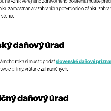
ou na vznik verejného zdravotného poistenia musíte predlo
niku zamestnania v zahraničí a potvrdenie o zániku zahr
stenia.
ský daňový úrad
rneho roka si musíte podať
slovenské daňové prizna
svoje príjmy, vrátane zahraničných.
ičný daňový úrad