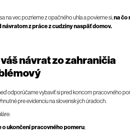
sa na vec pozrieme z opačného uhla a povieme si,
na čo
 návratom z práce z cudziny naspäť domov.
 váš návrat zo zahraničia
blémový
eď odporúčame vybaviť si pred koncom pracovného pom
hnutné pre evidenciu na slovenských úradoch.
láre:
e o ukončení pracovného pomeru
;