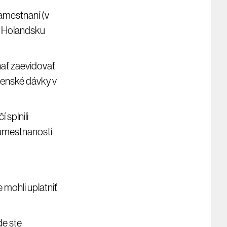
amestnaní (v
v Holandsku
hať zaevidovať
ovenské dávky v
 splnili
amestnanosti
e mohli uplatniť
de ste