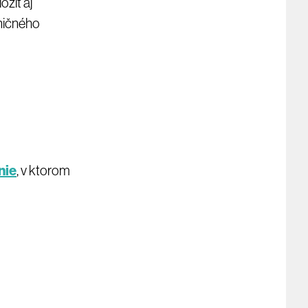
žiť aj
aničného
nie
, v ktorom