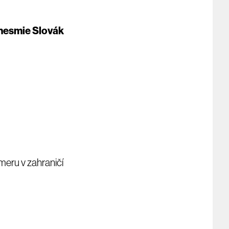
 nesmie Slovák
eru v zahraničí