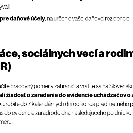
vali;
 pre daňové účely
, na určenie vašej daňovej rezidencie.
áce, sociálnych vecí a rodi
R)
číte pracovný pomer v zahraničí a vrátite sa na Slovensko
dali žiadosť o zaradenie do evidencie uchádzačov 
ak urobíte do 7 kalendárnych dní od konca predmetného
s do evidencie zaradí odo dňa nasledujúceho po dni uko
meru.