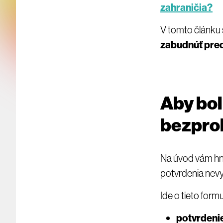
zahraničia?
V tomto článku 
zabudnúť pred
Aby bol
bezpro
Na úvod vám hn
potvrdenia nevy
Ide o tieto formu
potvrdeni