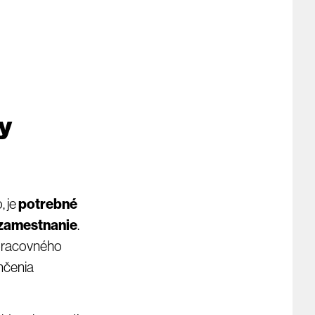
ny
, je
potrebné
o zamestnanie
.
 pracovného
nčenia