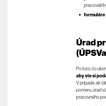
pracovali/bý
formuláre
Úrad pr
(ÚPSVa
Po tom, čo ukon
aby ste si po
V prípade, ak t
pomeru, úrad vá
pracovného po