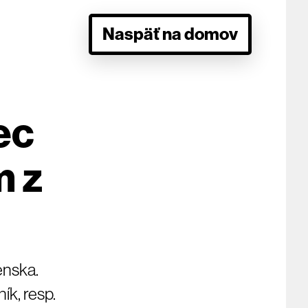
Naspäť na domov
ec
m z
enska.
ík, resp.