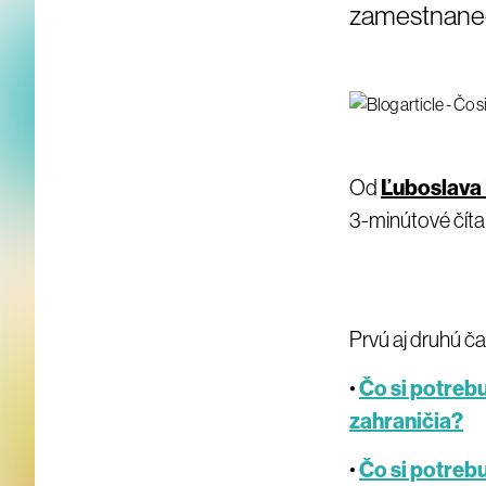
zamestnanec
Od
Ľuboslava
3-minútové čítan
Prvú aj druhú č
•
Čo si potreb
zahraničia?
•
Čo si potreb