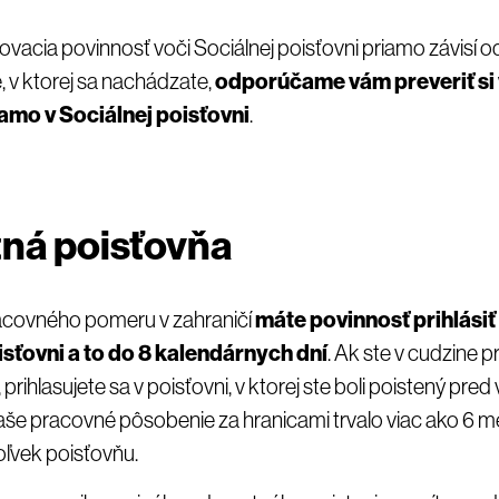
acia povinnosť voči Sociálnej poisťovni priamo závisí od
e, v ktorej sa nachádzate,
odporúčame vám preveriť si
amo v Sociálnej poisťovni
.
ná poisťovňa
acovného pomeru v zahraničí
máte povinnosť prihlásiť 
sťovni a to do 8 kalendárnych dní
. Ak ste v cudzine 
prihlasujete sa v poisťovni, v ktorej ste boli poistený pr
aše pracovné pôsobenie za hranicami trvalo viac ako 6 
oľvek poisťovňu.