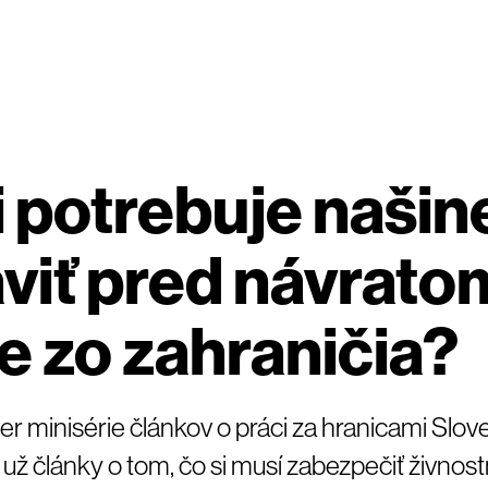
i potrebuje našin
viť pred návrato
e zo zahraničia?
r minisérie článkov o práci za hranicami Slov
už články o tom, čo si musí zabezpečiť živnostn