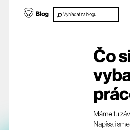
Čo s
vyba
prác
Máme tu záve
Napísali sme 