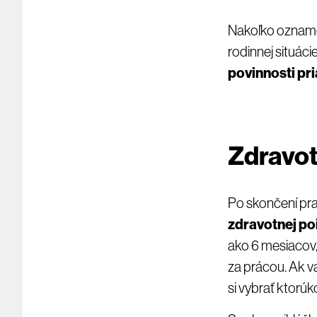
Nakoľko oznamov
rodinnej situáci
povinnosti pri
Zdravot
Po skončení pr
zdravotnej poi
ako 6 mesiacov, 
za prácou. Ak v
si vybrať ktorúk