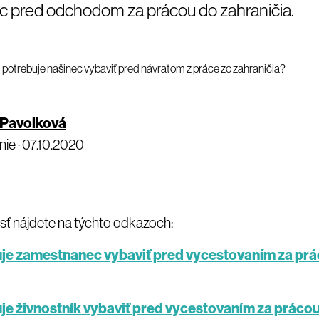
 pred odchodom za prácou do zahraničia.
 Pavolková
ie ·
07.10.2020
asť nájdete na týchto odkazoch:
uje zamestnanec vybaviť pred vycestovaním za pr
uje živnostník vybaviť pred vycestovaním za práco