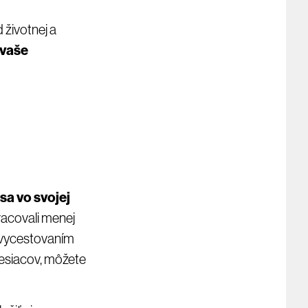
 životnej a
 vaše
sa vo svojej
pracovali menej
ed vycestovaním
mesiacov, môžete