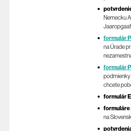
potvrdenie
Nemecku Au
Jaaropgaaf,
formulár P
na Úrade prá
nezamestna
formulár P
podmienky 
chcete pobe
formulár E
formuláre
na Slovensk
potvrdeni