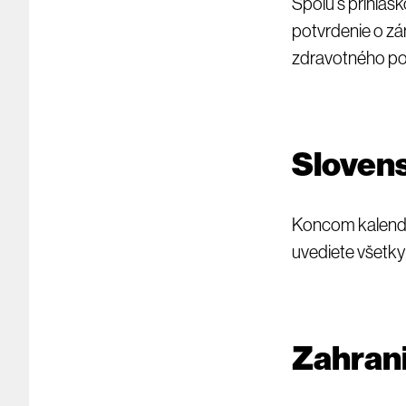
Spolu s prihlášk
potvrdenie o zá
zdravotného poi
Sloven
Koncom kalendá
uvediete všetky 
Zahran