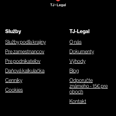
Služby
TJ-Legal
Služby podľa krajiny
O nás
Pre zamestnancov
Dokumenty
Pre podnikateľov
Výhody
Daňová kalkulačka
Blog
Cenníky
Odporučte
známeho - 15€ pre
Cookies
oboch
Kontakt