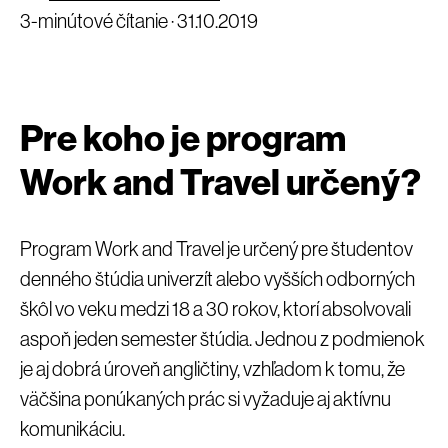
3-minútové čítanie ·
31.10.2019
Pre koho je program
Work and Travel určený?
Program Work and Travel je určený pre študentov
denného štúdia univerzít alebo vyšších odborných
škôl vo veku medzi 18 a 30 rokov, ktorí absolvovali
aspoň jeden semester štúdia. Jednou z podmienok
je aj dobrá úroveň angličtiny, vzhľadom k tomu, že
väčšina ponúkaných prác si vyžaduje aj aktívnu
komunikáciu.