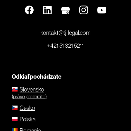
kontakt@tj-legal.com
+421 51 321 5211
Odkiaľ pochádzate
Slovensko
(práve prezeráte)
Česko
Polska
Romania