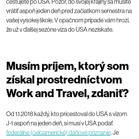
cestujete po USA. Pozor, do svojej krajiny sa musíte
vrátiť aspoň jeden deň pred začiatkom semestra na
vašej vysokej škole. V opačnom prípade vám hrozí,
že už v ďalšej sezóne víza do USA nezískate.
Musím príjem, ktorý som
získal prostredníctvom
Work and Travel, zdaniť?
Od 1.1.2018 každý, kto pricestoval do USA s vízom
J-1 aspoň na jeden deň, si musí v USA podať
federálne (celoamerické) daňové priznanie
. Je