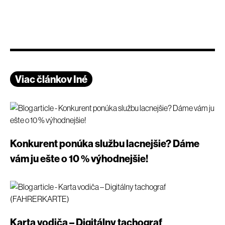
Viac článkov Iné
Konkurent ponúka službu lacnejšie? Dáme
vám ju ešte o 10 % výhodnejšie!
Karta vodiča – Digitálny tachograf