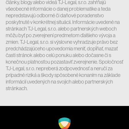
články, blogy alebo videá TJ-Legal, s.r.o. zahŕňajú
všeobecné informácie o danej problematike a teda
nepredstavujú odborné či daňové poradenstvo
poskytnuté v konkrétnej situácii. Informácie uvedené na
stránkach TJ-Legal, s.r.o. alebo partnerských weboch
môžu byť po zverejnení predmetom ďalšieho vývoja a
zmien. TJ-Legal, s.r.o. si výslovne vyhradzuje právo bez
predchádzajúceho upovedomia meniť, dopĺňať, mazať
časti stránok alebo celú ponuku alebo dočasne či s
konečnou platnosťou pozastaviť zverejnenie. Spoločnosť
TJ-Legal, s.r.o. nepreberá zodpovednosť a neručí za
prípadné riziká a škody spôsobené konaním na základe
informácií uvedených na svojich alebo partnerských
stránkach.