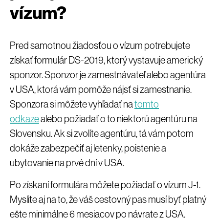
vízum?
Pred samotnou žiadosťou o vízum potrebujete
získať formulár DS-2019, ktorý vystavuje americký
sponzor. Sponzor je zamestnávateľ alebo agentúra
v USA, ktorá vám pomôže nájsť si zamestnanie.
Sponzora si môžete vyhľadať na
tomto
odkaze
alebo požiadať o to niektorú agentúru na
Slovensku. Ak si zvolíte agentúru, tá vám potom
dokáže zabezpečiť aj letenky, poistenie a
ubytovanie na prvé dní v USA.
Po získaní formulára môžete požiadať o vízum J-1.
Myslite aj na to, že váš cestovný pas musí byť platný
ešte minimálne 6 mesiacov po návrate z USA.