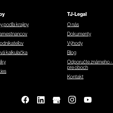
by
TJ-Legal
y podľa krajiny
O nás
zamestnancov
Dokumenty
odnikateľov
Výhody
vá kalkulačka
Blog
íky
Odporučte známeho -
pre oboch
ies
Kontakt