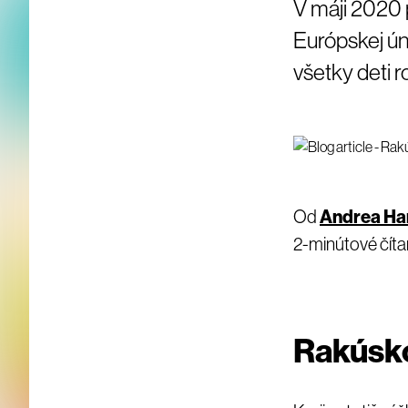
V máji 2020
Európskej ún
všetky deti 
Od
Andrea Ha
2-minútové čítan
Rakúsko