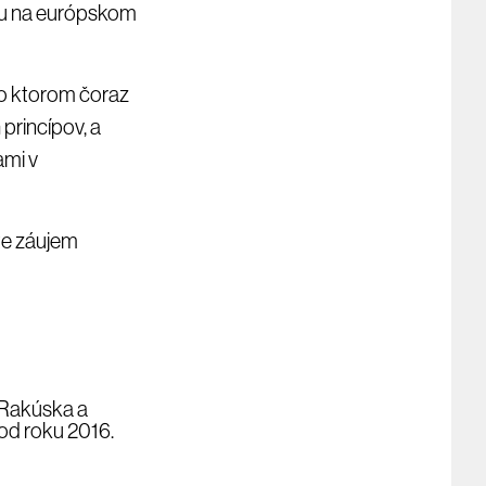
esu na európskom
 o ktorom čoraz
princípov, a
ami v
te záujem
 Rakúska a
od roku 2016.