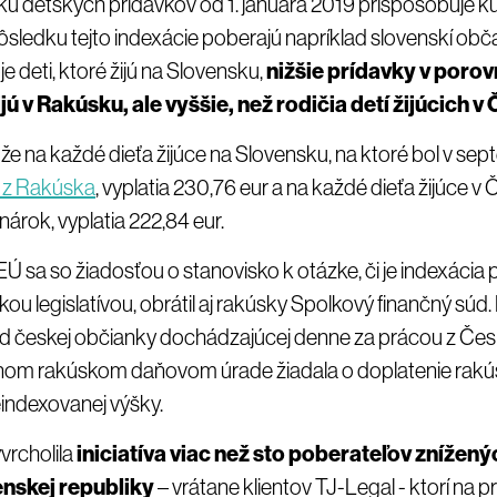
šku detských prídavkov od 1. januára 2019 prispôsobuje kúp
ôsledku tejto indexácie poberajú napríklad slovenskí obča
 deti, ktoré žijú na Slovensku,
nižšie prídavky v porov
jú v Rakúsku, ale vyššie, než rodičia detí žijúcich v
 že na každé dieťa žijúce na Slovensku, na ktoré bol v se
i z Rakúska
, vyplatia 230,76 eur a na každé dieťa žijúce v
nárok, vyplatia 222,84 eur.
Ú sa so žiadosťou o stanovisko k otázke, či je indexácia 
kou legislatívou, obrátil aj rakúsky Spolkový finančný sú
ad českej občianky dochádzajúcej denne za prácou z Če
ušnom rakúskom daňovom úrade žiadala o doplatenie rak
indexovanej výšky.
vrcholila
iniciatíva viac než sto poberateľov znížený
enskej republiky
– vrátane klientov TJ-Legal - ktorí na p