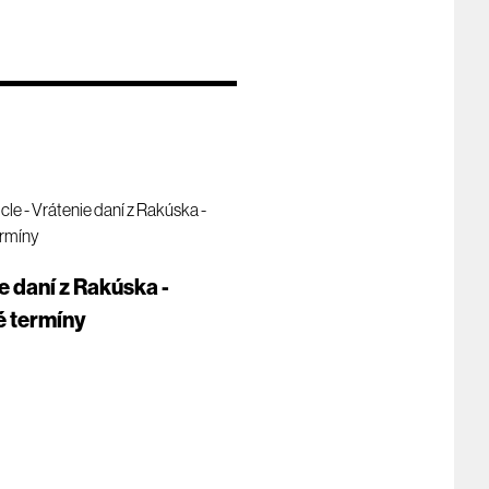
e daní z Rakúska -
é termíny