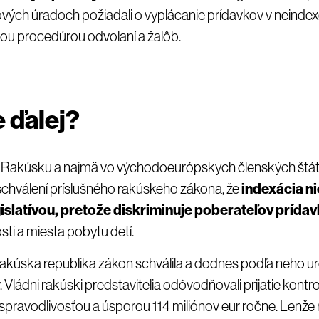
ých úradoch požiadali o vyplácanie prídavkov v neindex
lou procedúrou odvolaní a žalôb.
 ďalej?
i v Rakúsku a najmä vo východoeurópskych členských št
i schválení príslušného rakúskeho zákona, že
indexácia nie
islatívou, pretože diskriminuje poberateľov prída
osti a miesta pobytu detí.
kúska republika zákon schválila a dodnes podľa neho urč
 Vládni rakúski predstavitelia odôvodňovali prijatie kont
pravodlivosťou a úsporou 114 miliónov eur ročne. Lenže 