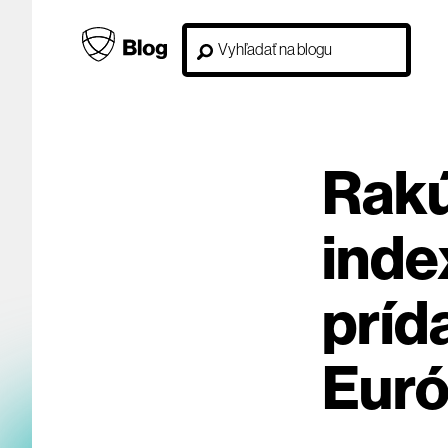
Rakú
inde
príd
Euró