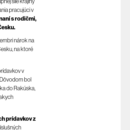
nej sile krajiny
nia pracujúci v
naní s rodičmi,
 Česku.
ptembri nárok na
 Česku, na ktoré
prídavkov v
d. Dôvodom bol
ska do Rakúska,
úskych
ch prídavkov z
ríslušných