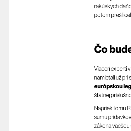
rakúskych daňov
potom prešli ce
Čo bude
Viacerí expert
namietali už pr
európskou leg
štátnej príslušn
Napriek tomu Ra
sumu prídavkov.
zákona väčšou s