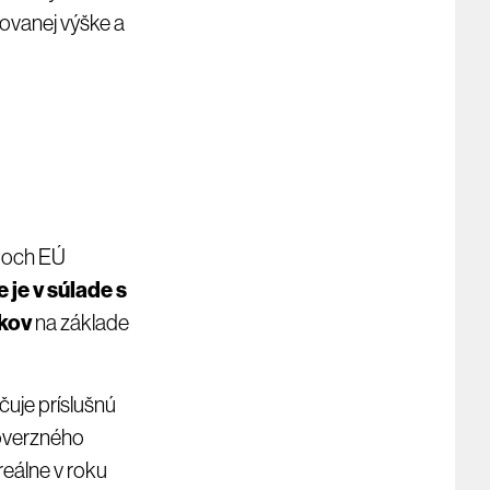
ovanej výške a
átoch EÚ
 je v súlade s
vkov
na základe
uje príslušnú
roverzného
reálne v roku