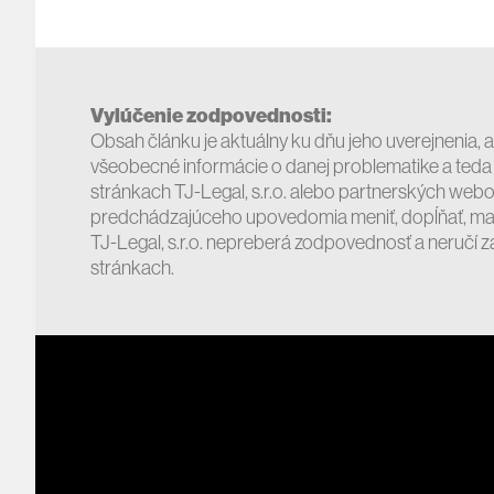
Vylúčenie zodpovednosti:
Obsah článku je aktuálny ku dňu jeho uverejnenia, ak
všeobecné informácie o danej problematike a teda
stránkach TJ-Legal, s.r.o. alebo partnerských webo
predchádzajúceho upovedomia meniť, dopĺňať, maza
TJ-Legal, s.r.o. nepreberá zodpovednosť a neručí 
stránkach.