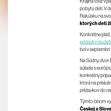
Krajina totiž vý
pobytu detí. V d
Rakúsku na svoje
ktorých deti ži
Konkrétne platí,
prídavky na det
bol v septembri 
Na Súdny dvor E
súlade s európs
konkrétny príp
ktorá na prísl
prídavkov do ne
Týmto činom vy
Českej a Slov