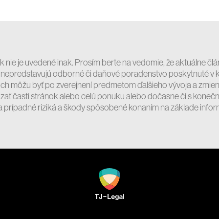
 nie je uvedené inak. Prosím berte na vedomie, že aktuálne člán
 nepredstavujú odborné či daňové poradenstvo poskytnuté v ko
ch môžu byť po zverejnení predmetom ďalšieho vývoja a zmien. T
ť časti stránok alebo celú ponuku alebo dočasne či s konečn
za prípadné riziká a škody spôsobené konaním na základe infor