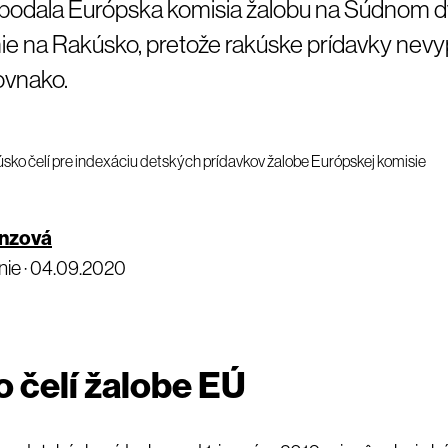
 podala Európska komisia žalobu na Súdnom 
ie na Rakúsko, pretože rakúske prídavky nevy
rovnako.
nzová
ie ·
04.09.2020
 čelí žalobe EÚ