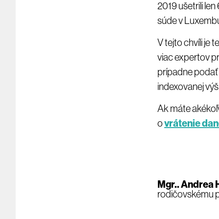
2019 ušetrili l
súde v Luxembu
V tejto chvíli je 
viac expertov p
prípadne podať 
indexovanej výš
Ak máte akékoľv
o
vrátenie da
Mgr.. Andrea
rodičovskému p