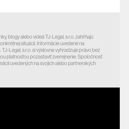
ky, blogy alebo videá TJ-Legal, s.r.o. zahŕňajú
nkrétnej situácii. Informácie uvedené na
J-Legal, s.r.o. si výslovne vyhradzuje právo bez
ou platnosťou pozastaviť zverejnenie. Spoločnosť
mácií uvedených na svojich alebo partnerských