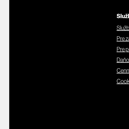
Služ
Služb
Pre 
Pre p
Daňo
Cenn
Cook