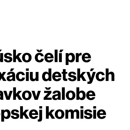
sko čelí pre
xáciu detských
avkov žalobe
pskej komisie