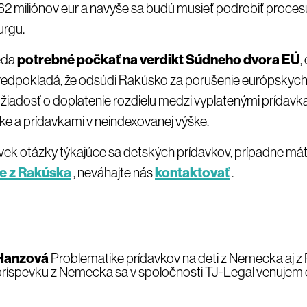
en 62 miliónov eur a navyše sa budú musieť podrobiť proc
rgu.
teda
potrebné počkať na verdikt Súdneho dvora EÚ
,
redpokladá, že odsúdi Rakúsko za porušenie európskych 
žiadosť o doplatenie rozdielu medzi vyplatenými prídavk
ke a prídavkami v neindexovanej výške.
ek otázky týkajúce sa detských prídavkov, prípadne má
ne z Rakúska
, neváhajte nás
kontaktovať
.
 Hanzová
Problematike prídavkov na deti z Nemecka aj z
ríspevku z Nemecka sa v spoločnosti TJ-Legal venujem 