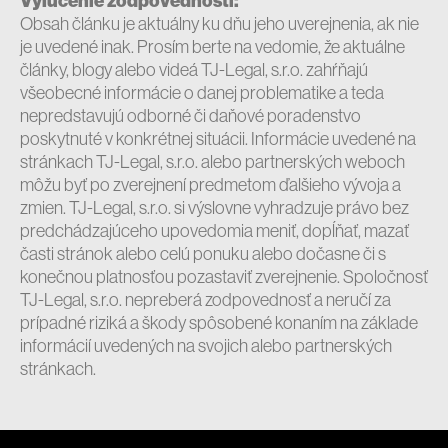
Vylúčenie zodpovednosti:
Obsah článku je aktuálny ku dňu jeho uverejnenia, ak nie
je uvedené inak. Prosím berte na vedomie, že aktuálne
články, blogy alebo videá TJ-Legal, s.r.o. zahŕňajú
všeobecné informácie o danej problematike a teda
nepredstavujú odborné či daňové poradenstvo
poskytnuté v konkrétnej situácii. Informácie uvedené na
stránkach TJ-Legal, s.r.o. alebo partnerských weboch
môžu byť po zverejnení predmetom ďalšieho vývoja a
zmien. TJ-Legal, s.r.o. si výslovne vyhradzuje právo bez
predchádzajúceho upovedomia meniť, dopĺňať, mazať
časti stránok alebo celú ponuku alebo dočasne či s
konečnou platnosťou pozastaviť zverejnenie. Spoločnosť
TJ-Legal, s.r.o. nepreberá zodpovednosť a neručí za
prípadné riziká a škody spôsobené konaním na základe
informácií uvedených na svojich alebo partnerských
stránkach.