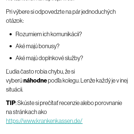
Pri výbere si odpovedzte na pár jednoduchých
otázok:
Rozumiem ich komunikácii?
Aké majú bonusy?
Aké majú doplnkové služby?
Ľudia často robia chybu, že si
vyberú
náhodne
podľa kolegu. Lenže každý je v inej
situácii.
TIP
: Skúste si prečítať recenzie alebo porovnanie
na stránkach ako
https://www.krankenkassen.de/