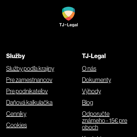
Služby
TJ-Legal
Služby podľa krajiny
O nás
Pre zamestnancov
Dokumenty
Pre podnikateľov
Výhody
Daňová kalkulačka
Blog
Cenníky
Odporučte
známeho - 15€ pre
Cookies
oboch