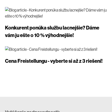
Konkurent ponúka službu lacnejšie? Dáme
vám ju ešte o 10 % výhodnejšie!
Cena Freistellungu - vyberte si až z 3 riešení!