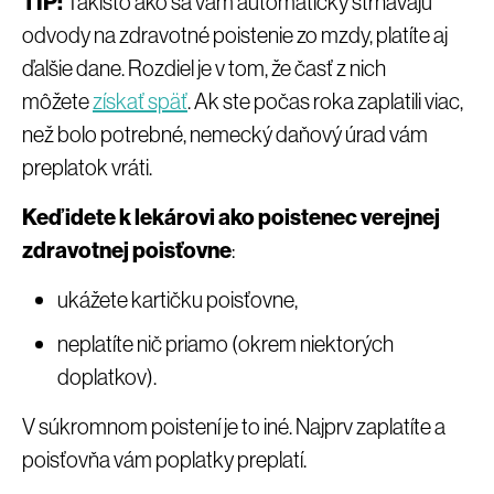
TIP:
Takisto ako sa vám automaticky strhávajú
odvody na zdravotné poistenie zo mzdy, platíte aj
ďalšie dane. Rozdiel je v tom, že časť z nich
môžete
získať späť
. Ak ste počas roka zaplatili viac,
než bolo potrebné, nemecký daňový úrad vám
preplatok vráti.
Keď idete k lekárovi ako poistenec verejnej
zdravotnej poisťovne
:
ukážete kartičku poisťovne,
neplatíte nič priamo (okrem niektorých
doplatkov).
V súkromnom poistení je to iné. Najprv zaplatíte a
poisťovňa vám poplatky preplatí.