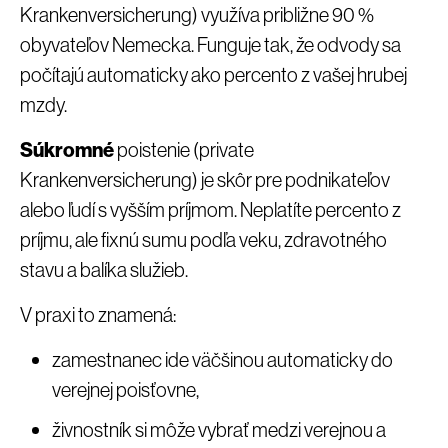
Krankenversicherung) využíva približne 90 %
obyvateľov Nemecka. Funguje tak, že odvody sa
počítajú automaticky ako percento z vašej hrubej
mzdy.
Súkromné
poistenie (private
Krankenversicherung) je skôr pre podnikateľov
alebo ľudí s vyšším príjmom. Neplatíte percento z
príjmu, ale fixnú sumu podľa veku, zdravotného
stavu a balíka služieb.
V praxi to znamená:
zamestnanec ide väčšinou automaticky do
verejnej poisťovne,
živnostník si môže vybrať medzi verejnou a