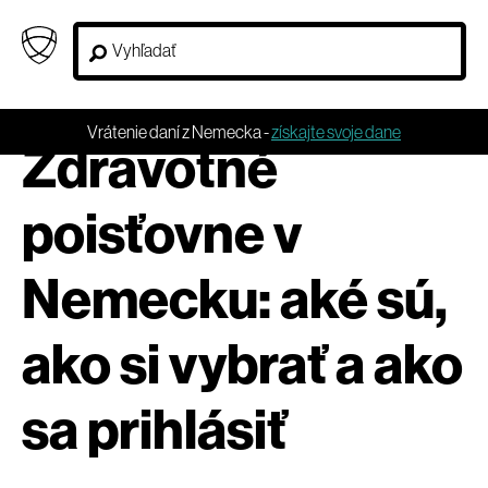
Vrátenie daní z Nemecka -
získajte svoje dane
Zdravotné
poisťovne v
Nemecku: aké sú,
ako si vybrať a ako
sa prihlásiť