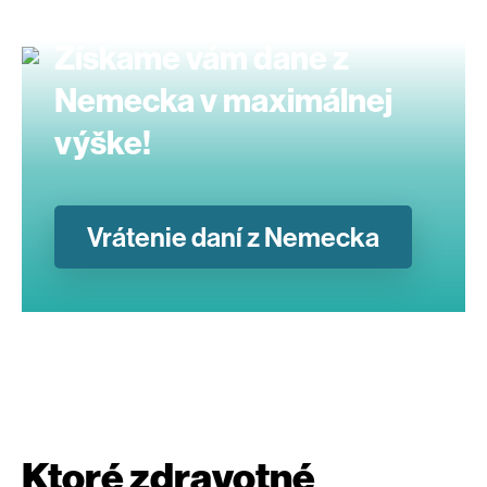
Získame vám dane z
Nemecka v maximálnej
výške!
Vrátenie daní z Nemecka
Ktoré zdravotné