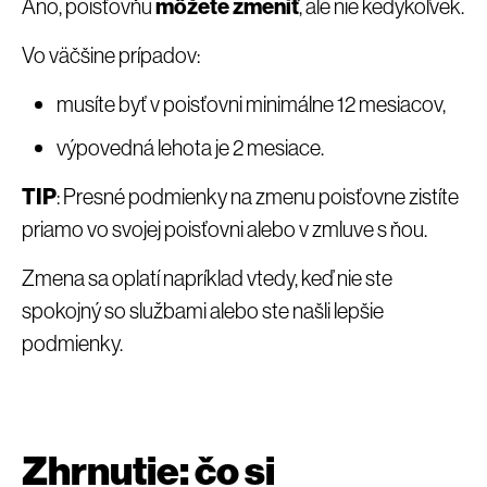
Áno, poisťovňu
môžete zmeniť
, ale nie kedykoľvek.
Vo väčšine prípadov:
musíte byť v poisťovni minimálne 12 mesiacov,
výpovedná lehota je 2 mesiace.
TIP
: Presné podmienky na zmenu poisťovne zistíte
priamo vo svojej poisťovni alebo v zmluve s ňou.
Zmena sa oplatí napríklad vtedy, keď nie ste
spokojný so službami alebo ste našli lepšie
podmienky.
Zhrnutie: čo si