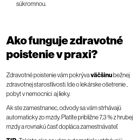
súkromnou.
Ako funguje zdravotné
poistenie v praxi?
Zdravotné poistenie vám pokrýva
väčšinu
bežnej
zdravotnej starostlivosti. Ide o lekárske ošetrenie ,
pobyt v nemocnici aj lieky.
Ak ste zamestnanec, odvody sa vám strhávajú
automaticky zo mzdy. Platíte približne 7,3 % z hrubej
mzdy a rovnakú časť dopláca zamestnávateľ.