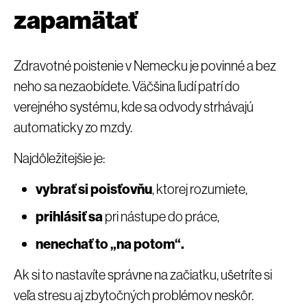
zapamätať
Zdravotné poistenie v Nemecku je povinné a bez
neho sa nezaobídete. Väčšina ľudí patrí do
verejného systému, kde sa odvody strhávajú
automaticky zo mzdy.
Najdôležitejšie je:
vybrať si poisťovňu
, ktorej rozumiete,
prihlásiť sa
pri nástupe do práce,
nenechať to „na potom“.
Ak si to nastavíte správne na začiatku, ušetríte si
veľa stresu aj zbytočných problémov neskôr.