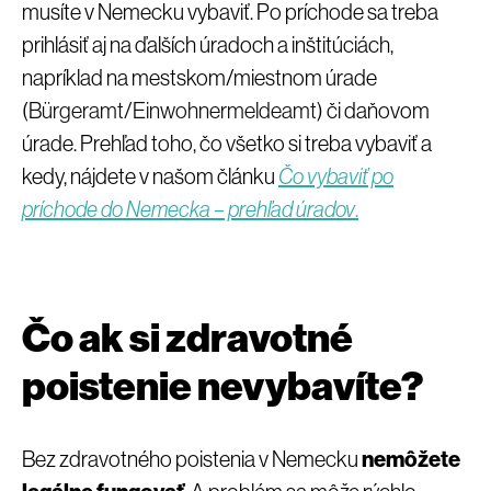
musíte v Nemecku vybaviť. Po príchode sa treba
prihlásiť aj na ďalších úradoch a inštitúciách,
napríklad na mestskom/miestnom úrade
(
Bürgeramt/Einwohnermeldeamt
) či daňovom
úrade. Prehľad toho, čo všetko si treba vybaviť a
kedy, nájdete v našom článku
Čo vybaviť po
príchode do Nemecka – prehľad úradov
.
Čo ak si zdravotné
poistenie nevybavíte?
Bez zdravotného poistenia v Nemecku
nemôžete