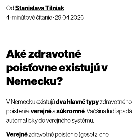
Od
Stanislava Tilniak
4-minútové čítanie ·
29.04.2026
Aké zdravotné
poisťovne existujú v
Nemecku?
V Nemecku existujú
dva hlavné typy
zdravotného
poistenia:
verejné
a
súkromné
. Väčšina ľudí spadá
automaticky do verejného systému.
Verejné
zdravotné poistenie (gesetzliche