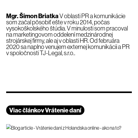
Mgr. Šimon Briatka
V oblasti PR a komunikácie
som začal pôsobiť ešte v roku 2014, počas
vysokoškolského štúdia. V minulosti som pracoval
na marketingovom oddelení medzinárodnej
strojárskej firmy, ale aj v oblasti HR. Od februára
2020 sa naplno venujem externej komunikácii a PR
v spoločnosti TJ-Legal, s.r.o..
Viac článkov Vrátenie daní