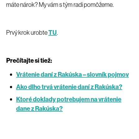
máte nárok? My vám s tým radi pomôžeme.
Prvý krok urobte
TU
.
Prečítajte si tiež:
Vrátenie daní z Rakúska – slovník pojmov
Ako dlho trvá vrátenie daní z Rakúska?
Ktoré doklady potrebujem na vrátenie
dane z Rakúska?