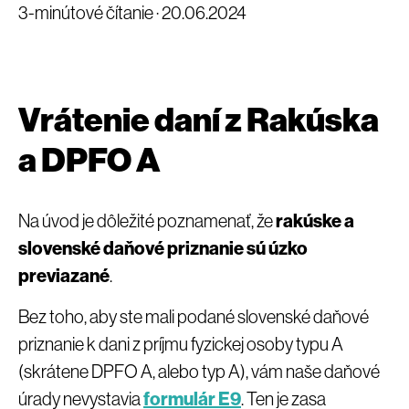
3-minútové čítanie ·
20.06.2024
Vrátenie daní z Rakúska
a DPFO A
Na úvod je dôležité poznamenať, že
rakúske a
slovenské daňové priznanie sú úzko
previazané
.
Bez toho, aby ste mali podané slovenské daňové
priznanie k dani z príjmu fyzickej osoby typu A
(skrátene DPFO A, alebo typ A), vám naše daňové
úrady nevystavia
formulár E9
. Ten je zasa