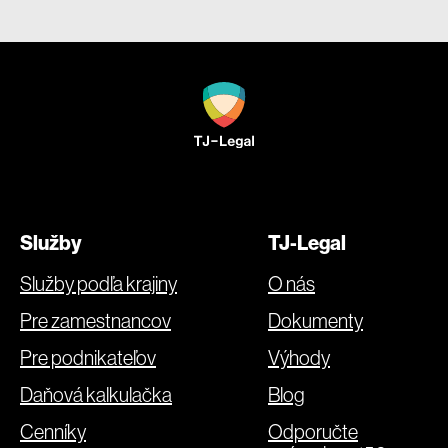
Služby
TJ-Legal
Služby podľa krajiny
O nás
Pre zamestnancov
Dokumenty
Pre podnikateľov
Výhody
Daňová kalkulačka
Blog
Cenníky
Odporučte