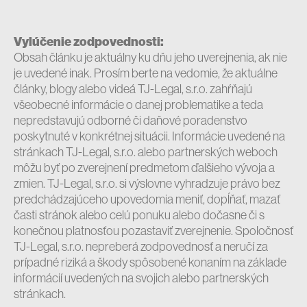
Vylúčenie zodpovednosti:
Obsah článku je aktuálny ku dňu jeho uverejnenia, ak nie
je uvedené inak. Prosím berte na vedomie, že aktuálne
články, blogy alebo videá TJ-Legal, s.r.o. zahŕňajú
všeobecné informácie o danej problematike a teda
nepredstavujú odborné či daňové poradenstvo
poskytnuté v konkrétnej situácii. Informácie uvedené na
stránkach TJ-Legal, s.r.o. alebo partnerských weboch
môžu byť po zverejnení predmetom ďalšieho vývoja a
zmien. TJ-Legal, s.r.o. si výslovne vyhradzuje právo bez
predchádzajúceho upovedomia meniť, dopĺňať, mazať
časti stránok alebo celú ponuku alebo dočasne či s
konečnou platnosťou pozastaviť zverejnenie. Spoločnosť
TJ-Legal, s.r.o. nepreberá zodpovednosť a neručí za
prípadné riziká a škody spôsobené konaním na základe
informácií uvedených na svojich alebo partnerských
stránkach.