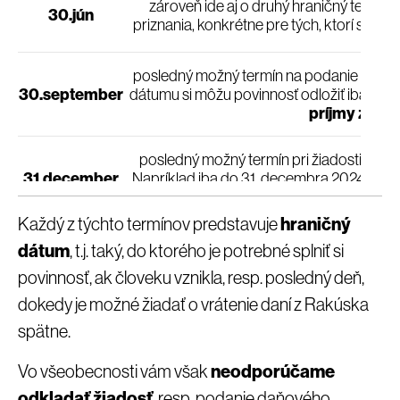
zároveň ide aj o druhý hraničný termí
30.jún
priznania, konkrétne pre tých, ktorí si po
posledný možný termín na podanie slove
30.september
dátumu si môžu povinnosť odložiť iba tí, 
príjmy zo za
posledný možný termín pri žiadosti o vrá
31.december
Napríklad iba do 31. decembra 2024 bude
2019, po tomto d
Každý z týchto termínov predstavuje
hraničný
dátum
, t.j. taký, do ktorého je potrebné splniť si
povinnosť, ak človeku vznikla, resp. posledný deň,
dokedy je možné žiadať o vrátenie daní z Rakúska
spätne.
Vo všeobecnosti vám však
neodporúčame
odkladať žiadosť
, resp. podanie daňového