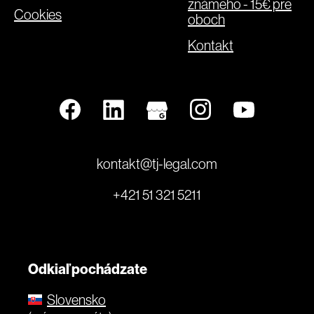
známeho - 15€ pre
Cookies
oboch
Kontakt
kontakt@tj-legal.com
+421 51 321 5211
Odkiaľ pochádzate
Slovensko