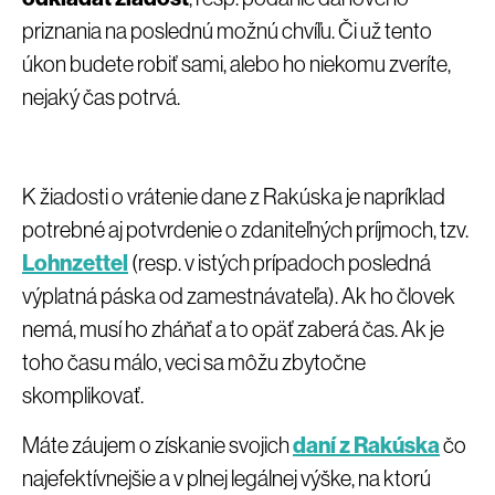
priznania na poslednú možnú chvíľu. Či už tento
úkon budete robiť sami, alebo ho niekomu zveríte,
nejaký čas potrvá.
K žiadosti o vrátenie dane z Rakúska je napríklad
potrebné aj potvrdenie o zdaniteľných príjmoch, tzv.
Lohnzettel
(resp. v istých prípadoch posledná
výplatná páska od zamestnávateľa). Ak ho človek
nemá, musí ho zháňať a to opäť zaberá čas. Ak je
toho času málo, veci sa môžu zbytočne
skomplikovať.
Máte záujem o získanie svojich
daní z Rakúska
čo
najefektívnejšie a v plnej legálnej výške, na ktorú