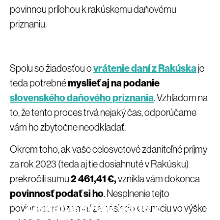
povinnou prílohou k rakúskemu daňovému
priznaniu.
Spolu so žiadosťou o
vrátenie daní z Rakúska
je
teda potrebné
myslieť aj na podanie
slovenského daňového priznania
. Vzhľadom na
to, že tento proces trvá nejaký čas, odporúčame
vám ho zbytočne neodkladať.
Okrem toho, ak vaše celosvetové zdaniteľné príjmy
za rok 2023 (teda aj tie dosiahnuté v Rakúsku)
prekročili sumu
2 461,41 €,
vznikla vám dokonca
povinnosť podať si ho
. Nesplnenie tejto
Získajte svoje dane z
povinnosti môže mať za následok sankciu vo výške