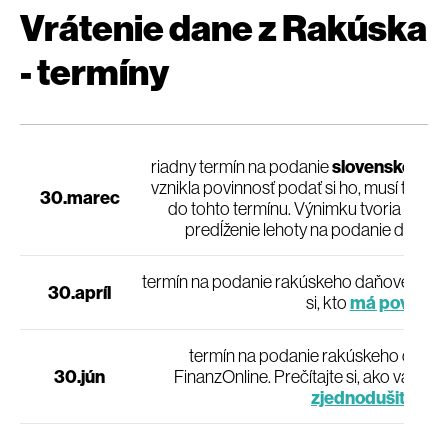
Vrátenie dane z Rakúska
- termíny
riadny termín na podanie
slovenského d
vznikla povinnosť podať si ho, musí tak ur
30.marec
do tohto termínu. Výnimku tvoria tí daň
predĺženie lehoty na podanie daňov
termín na podanie rakúskeho daňového pri
30.apríl
si, kto
má povinnos
termín na podanie rakúskeho daňov
30.jún
FinanzOnline. Prečítajte si, ako vám
po
zjednodušiť prác