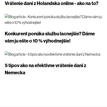
Vrátenie daní z Holandska online - ako na to?
Konkurent ponúka službu lacnejšie? Dáme
vám ju ešte o 10 % výhodnejšie!
5 tipov ako na efektívne vrátenie daní z
Nemecka