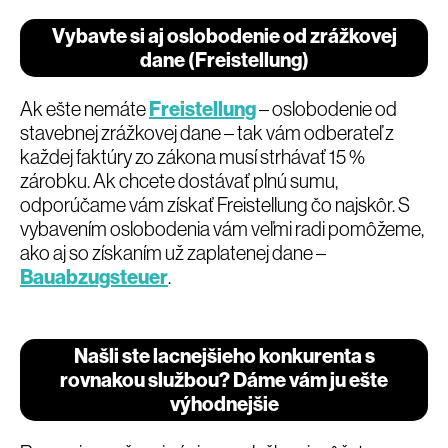
Vybavte si aj oslobodenie od zrážkovej
dane (Freistellung)
Ak ešte nemáte
Freistellung
– oslobodenie od
stavebnej zrážkovej dane – tak vám odberateľ z
každej faktúry zo zákona musí strhávať 15 %
zárobku. Ak chcete dostávať plnú sumu,
odporúčame vám získať Freistellung čo najskôr. S
vybavením oslobodenia vám veľmi radi pomôžeme,
ako aj so získaním už zaplatenej dane –
Bauabzugsteuer
.
Našli ste lacnejšieho konkurenta s
rovnakou službou? Dáme vám ju ešte
výhodnejšie