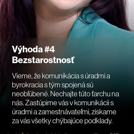
Výhoda #4
Bezstarostnosť
Vieme, že komunikácia s úradmi a
byrokracia s tým spojená sú
neobľúbené. Nechajte túto ťarchu na
nás. Zastúpime vás v komunikácii s
úradmi a zamestnávateľmi, získame
za vás všetky chýbajúce podklady.