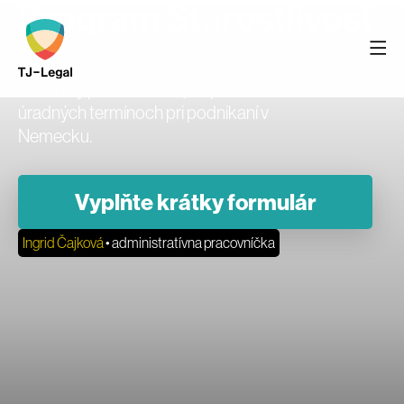
Program Starostlivosť
Vďaka programu Starostlivosť získate
dokonalý prehľad o svojich povinnostiach a
úradných termínoch pri podnikaní v
Nemecku.
Vyplňte krátky formulár
Ingrid Čajková
• administratívna pracovníčka