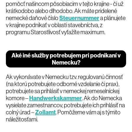
pomôcť našincom pôsobiacim v tejto krajine - či už
krátkodobo alebo dlhodobo. Ak máte pridelené
nemecké daňové číslo
Steuernummer
a plánujete
v krajine podnikať v oblasti stavebníctva, z
programu Starostlivosť vyťažíte maximum.
Aké iné služby potrebujem pri podnikaní v
Nemecku?
Ak vykonávate v Nemecku tzv. regulovanú činnosť
(na ktorú potrebujete odborné vzdelanie či prax),
potrebujete sa prihlásiť v nemeckej remeselníckej
komore –
Handwerkskammer
. Ak do Nemecka
vysielate zamestnancov, potrebujete ich prihlásiť na
colný úrad –
Zollamt
. Pomôžeme vám aj s týmito
náležitosťami.