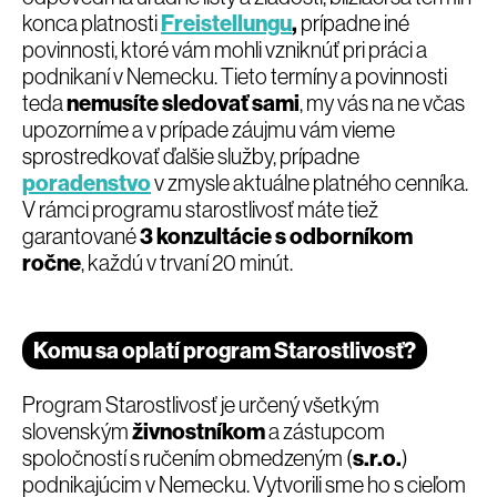
konca platnosti
Freistellungu
,
prípadne iné
povinnosti, ktoré vám mohli vzniknúť pri práci a
podnikaní v Nemecku. Tieto termíny a povinnosti
teda
nemusíte sledovať sami
, my vás na ne včas
upozorníme a v prípade záujmu vám vieme
sprostredkovať ďalšie služby, prípadne
poradenstvo
v zmysle aktuálne platného cenníka.
V rámci programu starostlivosť máte tiež
garantované
3 konzultácie s odborníkom
ročne
, každú v trvaní 20 minút.
Komu sa oplatí program Starostlivosť?
Program Starostlivosť je určený všetkým
slovenským
živnostníkom
a zástupcom
spoločností s ručením obmedzeným (
s.r.o.
)
podnikajúcim v Nemecku. Vytvorili sme ho s cieľom