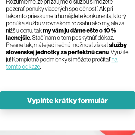
Rozumieme, že pri záujme o službu si môžete
pozerať ponuky viacerých spoločností. Ak pri
takomto prieskume trhu nájdete konkurenta, ktorý
ponúka službu v rovnakom rozsahu ako my, ale za
nižšiu cenu, tak
my vám ju dáme ešte o 10 %
lacnejšie
. Stačí nám o tom poskytnúť dôkaz.
Presne tak, máte jedinečnú možnosť získať
služby
slovenskej jednotky za perfektnú cenu
. Využite
ju! Kompletné podmienky si môžete prečítať
na
tomto odkaze
.
Vyplňte krátky formulár