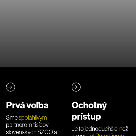
Prvá voľba
Ochotný
prístup
Sme
spoľahlivým
partnerom tisícov
Je to jednoduchšie, než
slovenských SZČO a
si myslíte!
Pomôžeme