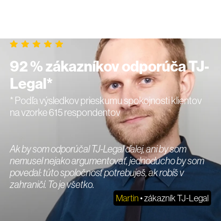
92 % zákazníkov odporúča TJ-
Legal*
* Podľa výsledkov prieskumu spokojnosti klientov
na vzorke 615 respondentov
Ak by som odporúčal TJ-Legal ďalej, ani by som
nemusel nejako argumentovať, jednoducho by som
povedal: túto spoločnosť potrebuješ, ak robíš v
zahraničí. To je všetko.
Martin
• zákazník TJ-Legal