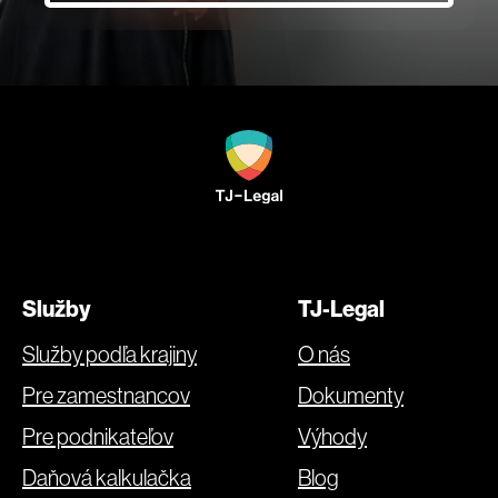
Služby
TJ-Legal
Služby podľa krajiny
O nás
Pre zamestnancov
Dokumenty
Pre podnikateľov
Výhody
Daňová kalkulačka
Blog