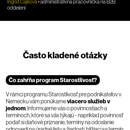
Ingrid Čajková
• administratívna pracovníčka na B2B
oddelení
Často kladené otázky
Čo zahŕňa program Starostlivosť?
V rámci programu Starostlivosť pre podnikateľov v
Nemecku vám ponúkame
viacero služieb v
jednom
. Informujeme vás o povinnostiach a
termínoch, ktoré sa vás týkajú - napríklad povinnosť
podať si daňové priznanie, termíny na odoslanie
odpovedí na úradné listy a žiadosti, blížiaci sa termín