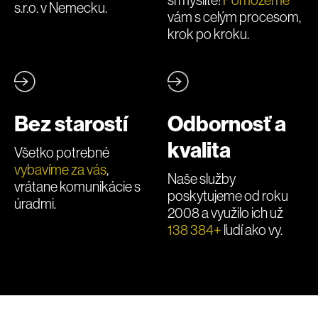
s.r.o. v Nemecku.
vám s celým procesom,
krok po kroku.
Bez starostí
Odbornosť a
kvalita
Všetko potrebné
vybavíme za vás
,
Naše služby
vrátane komunikácie s
poskytujeme od roku
úradmi.
2008 a využilo ich už
138 384+
ľudí ako vy.