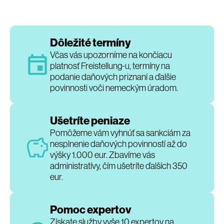
Dôležité termíny
Včas vás upozorníme na končiacu
platnosť Freistellung-u, termíny na
podanie daňových priznaní a ďalšie
povinnosti voči nemeckým úradom.
Ušetríte peniaze
Pomôžeme vám vyhnúť sa sankciám za
nesplnenie daňových povinností až do
výšky 1.000 eur. Zbavíme vás
administratívy, čím ušetríte ďalších 350
eur.
Pomoc expertov
Získate služby vyše 10 expertov na