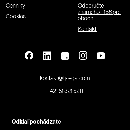
Cenníky
Odporučte
známeho - 15€ pre
Cookies
oboch
Kontakt
kontakt@tj-legal.com
+421 51 321 5211
Odkiaľ pochádzate