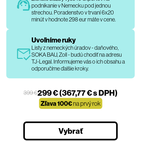
podnikanie v Nemecku pod jednou
strechou. Poradenstvo v trvaní 6x20
minút v hodnote 298 eur máte v cene.
Uvoľníme ruky
Listy z nemeckých úradov - daňového,
SOKA BAU, Zoll - budú chodiť na adresu
TJ-Legal. Informujeme vás o ich obsahu a
odporučíme ďalšie kroky.
299 € (367,77 € s DPH)
399 €
Zľava 100€
na prvý rok
Vybrať