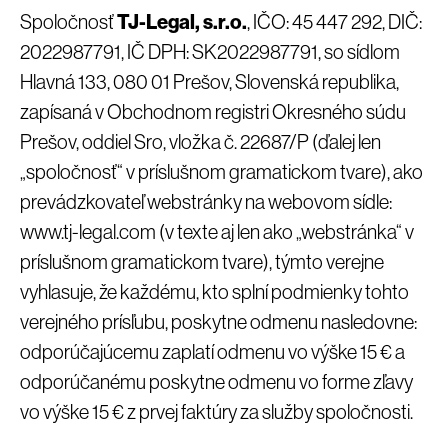
Spoločnosť
TJ-Legal, s.r.o.
, IČO: 45 447 292, DIČ:
2022987791, IČ DPH: SK2022987791, so sídlom
Hlavná 133, 080 01 Prešov, Slovenská republika,
zapísaná v Obchodnom registri Okresného súdu
Prešov, oddiel Sro, vložka č. 22687/P (ďalej len
„spoločnosť“ v príslušnom gramatickom tvare), ako
prevádzkovateľ webstránky na webovom sídle:
www.tj-legal.com (v texte aj len ako „webstránka“ v
príslušnom gramatickom tvare), týmto verejne
vyhlasuje, že každému, kto splní podmienky tohto
verejného prísľubu, poskytne odmenu nasledovne:
odporúčajúcemu zaplatí odmenu vo výške 15 € a
odporúčanému poskytne odmenu vo forme zľavy
vo výške 15 € z prvej faktúry za služby spoločnosti.