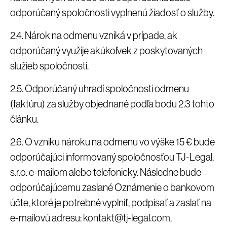
odporúčaný spoločnosti vyplnenú žiadosť o služby.
2.4. Nárok na odmenu vzniká v prípade, ak
odporúčaný využije akúkoľvek z poskytovaných
služieb spoločnosti.
2.5. Odporúčaný uhradí spoločnosti odmenu
(faktúru) za služby objednané podľa bodu 2.3 tohto
článku.
2.6. O vzniku nároku na odmenu vo výške 15 € bude
odporúčajúci informovaný spoločnosťou TJ-Legal,
s.r.o. e-mailom alebo telefonicky. Následne bude
odporúčajúcemu zaslané Oznámenie o bankovom
účte, ktoré je potrebné vyplniť, podpísať a zaslať na
e-mailovú adresu: kontakt@tj-legal.com.