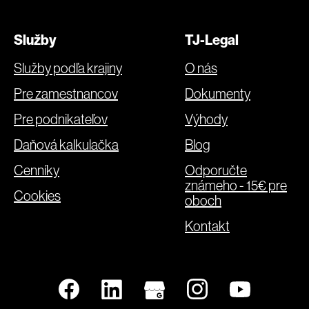
Služby
TJ-Legal
Služby podľa krajiny
O nás
Pre zamestnancov
Dokumenty
Pre podnikateľov
Výhody
Daňová kalkulačka
Blog
Cenníky
Odporučte
známeho - 15€ pre
Cookies
oboch
Kontakt