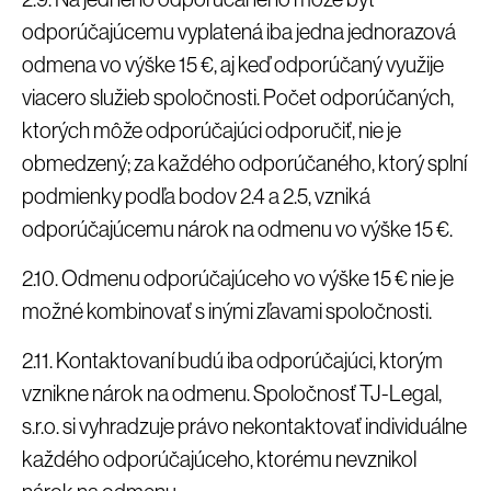
odporúčajúcemu vyplatená iba jedna jednorazová
odmena vo výške 15 €, aj keď odporúčaný využije
viacero služieb spoločnosti. Počet odporúčaných,
ktorých môže odporúčajúci odporučiť, nie je
obmedzený; za každého odporúčaného, ktorý splní
podmienky podľa bodov 2.4 a 2.5, vzniká
odporúčajúcemu nárok na odmenu vo výške 15 €.
2.10. Odmenu odporúčajúceho vo výške 15 € nie je
možné kombinovať s inými zľavami spoločnosti.
2.11. Kontaktovaní budú iba odporúčajúci, ktorým
vznikne nárok na odmenu. Spoločnosť TJ-Legal,
s.r.o. si vyhradzuje právo nekontaktovať individuálne
každého odporúčajúceho, ktorému nevznikol