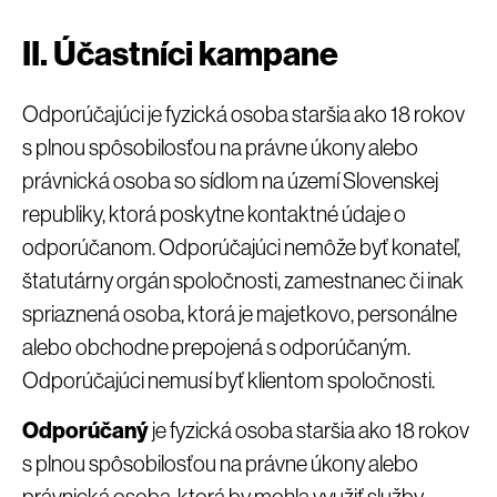
II. Účastníci kampane
Odporúčajúci je fyzická osoba staršia ako 18 rokov
s plnou spôsobilosťou na právne úkony alebo
právnická osoba so sídlom na území Slovenskej
republiky, ktorá poskytne kontaktné údaje o
odporúčanom. Odporúčajúci nemôže byť konateľ,
štatutárny orgán spoločnosti, zamestnanec či inak
spriaznená osoba, ktorá je majetkovo, personálne
alebo obchodne prepojená s odporúčaným.
Odporúčajúci nemusí byť klientom spoločnosti.
Odporúčaný
je fyzická osoba staršia ako 18 rokov
s plnou spôsobilosťou na právne úkony alebo
právnická osoba, ktorá by mohla využiť služby