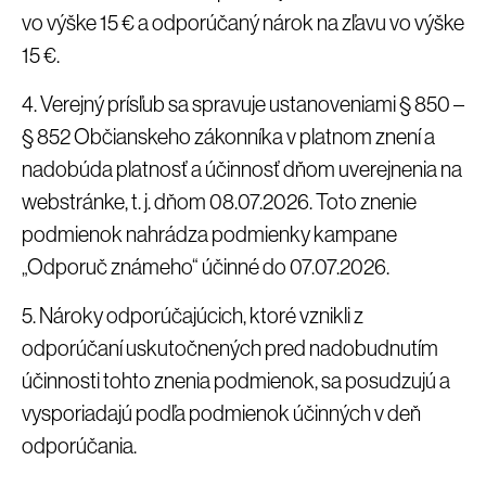
vo výške 15 € a odporúčaný nárok na zľavu vo výške
15 €.
4. Verejný prísľub sa spravuje ustanoveniami § 850 –
§ 852 Občianskeho zákonníka v platnom znení a
nadobúda platnosť a účinnosť dňom uverejnenia na
webstránke, t. j. dňom 08.07.2026. Toto znenie
podmienok nahrádza podmienky kampane
„Odporuč známeho“ účinné do 07.07.2026.
5. Nároky odporúčajúcich, ktoré vznikli z
odporúčaní uskutočnených pred nadobudnutím
účinnosti tohto znenia podmienok, sa posudzujú a
vysporiadajú podľa podmienok účinných v deň
odporúčania.