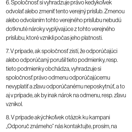
6. Spoločnosť si vyhradzuje právo kedykoľvek
odvolať alebo zmeniť tento verejný prísľub. Zmenou
alebo odvolaním tohto verejného prísľubu nebudú
dotknuté nároky vyplývajúce z tohto verejného
prísľubu, ktoré vznikli počas jeho platnosti.
7. V prípade, ak spoločnosť zistí, že odporúčajúci
alebo odporúčaný porušil tieto podmienky, resp.
tieto podmienky obchádza, vyhradzuje si
spoločnosť právo odmenu odporúčajúcemu
nevyplatiť a zľavu odporúčanému neposkytnúť, a to
aj v prípade, ak by inak nárok na odmenu, resp. zľavu
vznikol.
8. V prípade akýchkoľvek otázok ku kampani
„Odporuč známeho“ nás kontaktujte, prosím, na