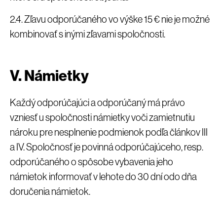
2.4. Zľavu odporúčaného vo výške 15 € nie je možné
kombinovať s inými zľavami spoločnosti.
V. Námietky
Každý odporúčajúci a odporúčaný má právo
vzniesť u spoločnosti námietky voči zamietnutiu
nároku pre nesplnenie podmienok podľa článkov III
a IV. Spoločnosť je povinná odporúčajúceho, resp.
odporúčaného o spôsobe vybavenia jeho
námietok informovať v lehote do 30 dní odo dňa
doručenia námietok.