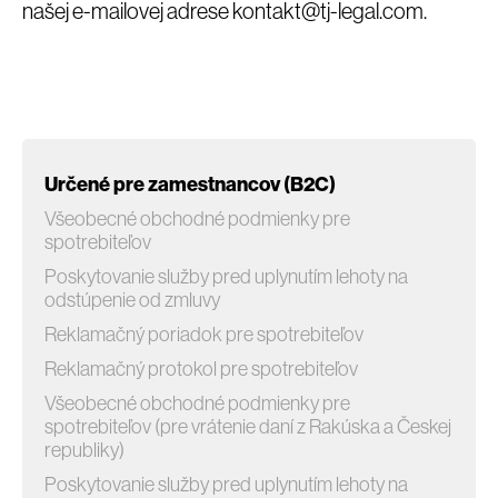
našej e-mailovej adrese kontakt@tj-legal.com.
Určené pre zamestnancov (B2C)
Všeobecné obchodné podmienky pre
spotrebiteľov
Poskytovanie služby pred uplynutím lehoty na
odstúpenie od zmluvy
Reklamačný poriadok pre spotrebiteľov
Reklamačný protokol pre spotrebiteľov
Všeobecné obchodné podmienky pre
spotrebiteľov (pre vrátenie daní z Rakúska a Českej
republiky)
Poskytovanie služby pred uplynutím lehoty na