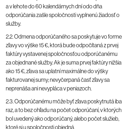
a v lehote do 60 kalendárnych dní odo dňa
odporúčania zašle spoločnosti vyplnenú žiadosť o
služby.
2.2. Odmena odporúčaného sa poskytuje vo forme
zľavy vo výške 15 €, ktorá bude odpočítaná z prvej
faktúry vystavenej spoločnosťou odporúčanému
za objednané služby. Ak je suma prvej faktúry nižšia
ako 15 €, zľava sa uplatní maximálne do výšky
fakturovanej sumy; nevyčerpaná časť zľavy sa
neprenáša ani nevypláca v peniazoch.
2.3. Odporúčanému môže byť zľava poskytnutá iba
raz, a to bez ohľadu na počet odporúčaní, v ktorých
bol uvedený ako odporúčaný, alebo počet služieb,
ktoré si u spoločnosti objedná.