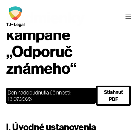
Podmienky
kampane
„Odporuč
známeho“
Deň nadobudnutia účinnosti:
Stiahnuť
13.07.2026
PDF
I. Úvodné ustanovenia