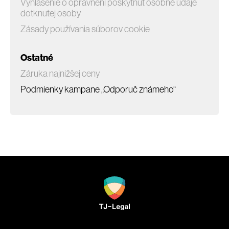
Vyhlásenie o oprávnení poskytnúť osobné údaje
dotknutej osoby
Zásady používania súborov cookie
Ostatné
Záruka najnižšej ceny
Podmienky kampane „Odporuč známeho“