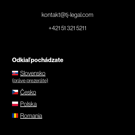
kontakt@tj-legal.com
+421 51 321 5211
Odkiaľ pochádzate
Slovensko
(práve prezeráte)
Česko
Polska
Romania