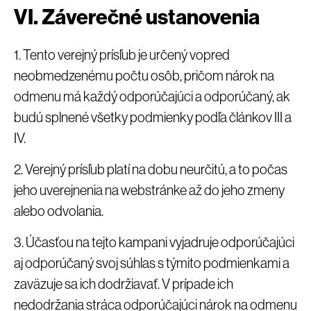
VI. Záverečné ustanovenia
1. Tento verejný prísľub je určený vopred
neobmedzenému počtu osôb, pričom nárok na
odmenu má každý odporúčajúci a odporúčaný, ak
budú splnené všetky podmienky podľa článkov III a
IV.
2. Verejný prísľub platí na dobu neurčitú, a to počas
jeho uverejnenia na webstránke až do jeho zmeny
alebo odvolania.
3. Účasťou na tejto kampani vyjadruje odporúčajúci
aj odporúčaný svoj súhlas s týmito podmienkami a
zaväzuje sa ich dodržiavať. V prípade ich
nedodržania stráca odporúčajúci nárok na odmenu