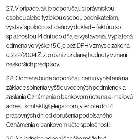
2.7. V prípade, ak je odporúčajúci právnickou
osobou alebo fyzickou osobou podnikateľom,
vystaví spoločnosti daňový doklad – faktúru so
splatnosťou 14 dní odo dňa jej vystavenia. Vyplatená
odmena vo výške 15 € je bez DPH v zmysle zákona
č. 222/2004 Z. z. o dani z pridanej hodnoty v znení
neskorších predpisov.
2.8. Odmena bude odporúčajúcemu vyplatená na
základe splnenia vyššie uvedených podmienok a
zaslania Oznámenia o bankovom účte na e-mailovú
adresu kontakt@tj-legal.com, v lehote do 14
pracovných dní od doručenia podpísaného
Oznámenia o bankovom účte spoločnosti.
2.9. Na jedného odporúčaného môže byť