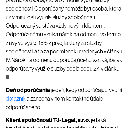
spoločnosti. Odporúčaný nemôže byť osoba, ktorá
už v minulosti využila služby spoločnosti.
Odporúčaný sa stáva vždy novým klientom.
Odporúčanému vzniká nárok na odmenu vo forme
zľavy vo výške 15 € z prvej faktúry za služby
spoločnosti, a to za podmienok uvedených v článku
IV. Nárok na odmenu odporúčajúceho vzniká, iba ak
odporúčaný využije služby podľa bodu 2.4 v článku
III.
Deň odporúčania
je deň, kedy odporúčajúci vyplní
dotazník
a zanechá v ňom kontaktné údaje
odporúčaného.
Klient spoločnosti TJ-Legal, s.r.o.
je taká