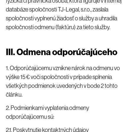
fyzická či právnická osoba, ktorá figuruje v internej
databáze spoločnosti TJ-Legal, s.r.o., zaslala
spoločnosti vyplnenú žiadosť o služby a uhradila
spoločnosti odmenu (faktúru) za tieto služby.
III. Odmena odporúčajúceho
1. Odporúčajúcemu vznikne nárok na odmenu vo
výške 15 € voči spoločnosti v prípade splnenia
všetkých podmienok uvedených v bode 2 tohto
článku.
2. Podmienkami vyplatenia odmeny
odporúčajúcemu sú:
2.1. Poskytnutie kontaktných údajov