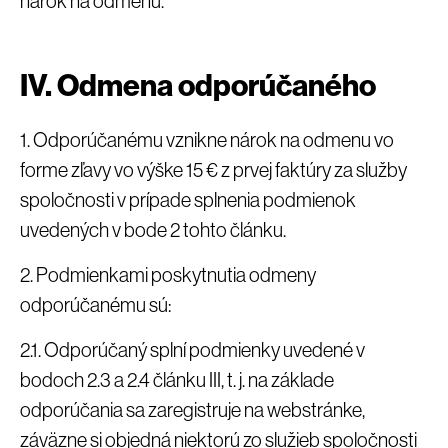
nárok na odmenu.
IV. Odmena odporúčaného
1. Odporúčanému vznikne nárok na odmenu vo
forme zľavy vo výške 15 € z prvej faktúry za služby
spoločnosti v prípade splnenia podmienok
uvedených v bode 2 tohto článku.
2. Podmienkami poskytnutia odmeny
odporúčanému sú:
2.1. Odporúčaný splní podmienky uvedené v
bodoch 2.3 a 2.4 článku III, t. j. na základe
odporúčania sa zaregistruje na webstránke,
záväzne si objedná niektorú zo služieb spoločnosti