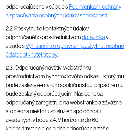
odporúčajúceho v súlade s
Podmienkami ochrany
a spracúvania osobných údajov spoločnosti.
2.2. Poskytnutie kontaktných údajov
odporúčaného prostredníctvom
dotazníka
v
súlade s
Vyhlásením o oprávnení poskytnúť osobné
údaje dotknutej osoby.
2.3. Odporúčaný navštívi webstránku
prostredníctvom hypertextového odkazu, ktorý mu
bude zaslaný e-mailom spoločnosťou, prípadne mu
bude zaslaný odporúčajúcim. Následne sa
odporúčaný zaregistruje na webstránke a záväzne
si objedná niektorú zo služieb spoločnosti
uvedených v bode 2.4. V horizonte do 60
kalendárnych dní odo dňa odporúčania zašle